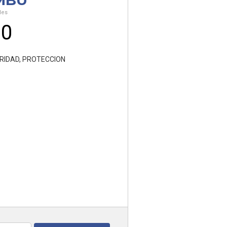
MBU
les
00
RIDAD
,
PROTECCION