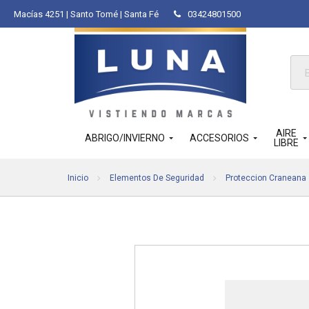
Macías 4251 | Santo Tomé | Santa Fé
03424801500
Bús
de
pro
AIRE
ABRIGO/INVIERNO
ACCESORIOS
LIBRE
Inicio
Elementos De Seguridad
Proteccion Craneana