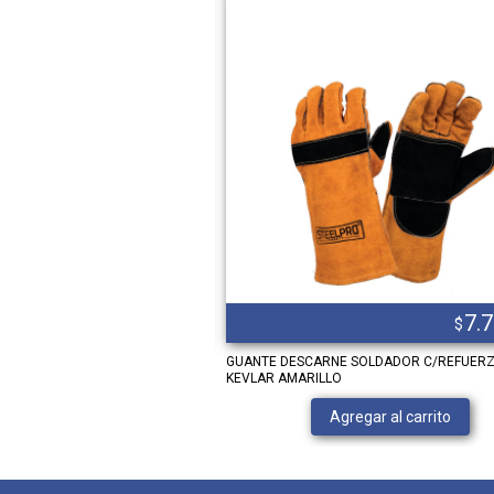
6.897,00
7.
$
$
NCO 70X110
GUANTE DESCARNE SOLDADOR C/REFUER
KEVLAR AMARILLO
Ver producto
Agregar al carrito