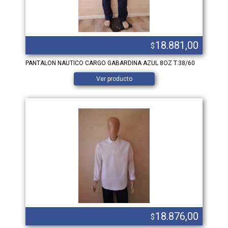
18.881,00
$
PANTALON NAUTICO CARGO GABARDINA AZUL 8OZ T.38/60
Ver producto
18.876,00
$