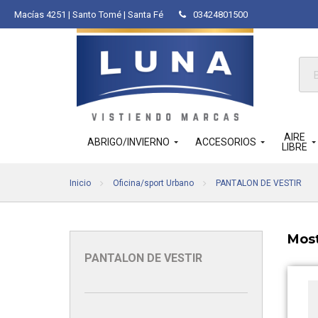
Macías 4251 | Santo Tomé | Santa Fé
03424801500
Bús
de
pro
AIRE
ABRIGO/INVIERNO
ACCESORIOS
LIBRE
Inicio
Oficina/sport Urbano
PANTALON DE VESTIR
Most
PANTALON DE VESTIR