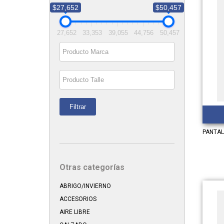
$27,652
$50,457
27,652
33,353
39,055
44,756
50,457
Filtrar
PANTAL
Otras categorías
ABRIGO/INVIERNO
ACCESORIOS
AIRE LIBRE