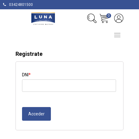
03424801500
0
Registrate
DNI
*
Acceder