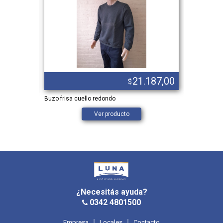
.781,00
21.187,00
$
os.
Buzo frisa cuello redondo
CHOMBA GA
CUELLO C/
Ver producto
¿Necesitás ayuda?
0342 4801500
Empresa
Locales
Contacto