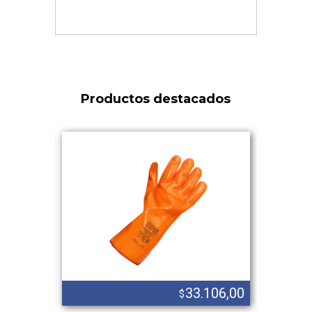
Productos destacados
.139,00
33.106,00
$