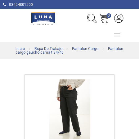
03424801500
0
Inicio
Ropa De Trabajo
Pantalon Cargo
Pantalon
cargo gaucho dama t 34/46