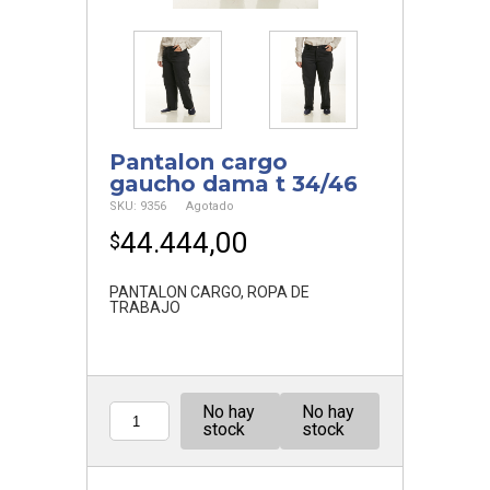
Pantalon cargo
gaucho dama t 34/46
SKU:
9356
Agotado
44.444,00
$
PANTALON CARGO
,
ROPA DE
TRABAJO
No hay
No hay
Cantidad
stock
stock