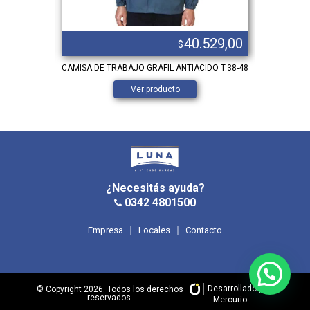
.172,00
40.529,00
$
 – 38 AL 50
CAMISA DE TRABAJO GRAFIL ANTIACIDO T.38-48
Mameluco de
Ver producto
¿Necesitás ayuda?
0342 4801500
Empresa
Locales
Contacto
Desarrollado por
© Copyright 2026. Todos los derechos
reservados.
Mercurio