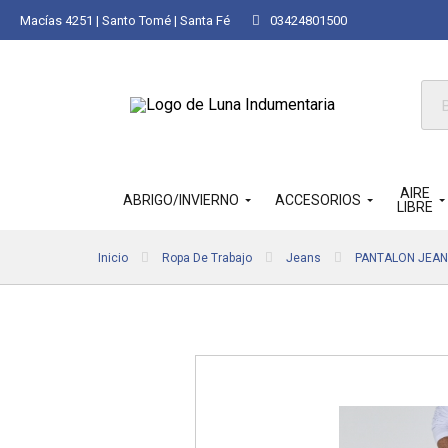
Macías 4251 | Santo Tomé | Santa Fé
03424801500
Bús
de
pro
AIRE
ABRIGO/INVIERNO
ACCESORIOS
LIBRE
Inicio
Ropa De Trabajo
Jeans
PANTALON JEANS