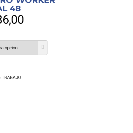
RO WORKER
AL 48
86,00
E TRABAJO