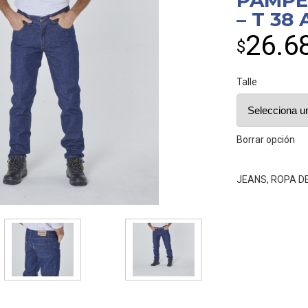
PAMPE
– T 38 
26.6
$
Talle
Borrar opción
JEANS
,
ROPA D