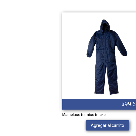
41.594,00
99.
$
$
Mameluco termico trucker
Ver producto
Agregar al carrito