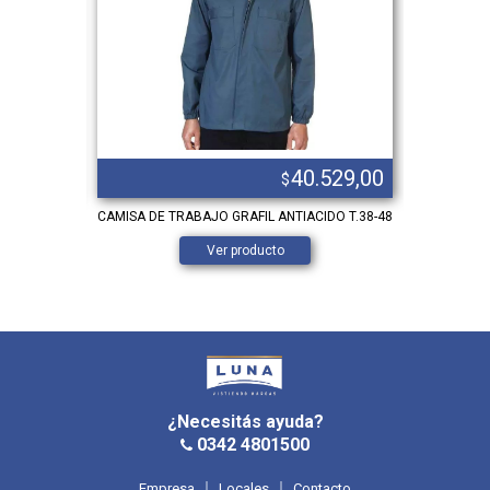
.172,00
40.529,00
$
 – 38 AL 50
CAMISA DE TRABAJO GRAFIL ANTIACIDO T.38-48
Mameluco te
Ver producto
¿Necesitás ayuda?
0342 4801500
Empresa
Locales
Contacto