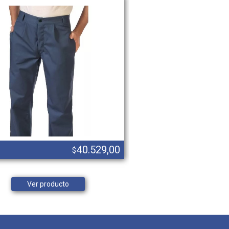
40.529,00
$
Camisa de trabajo grafa 70 naran
Ver producto
Ver product