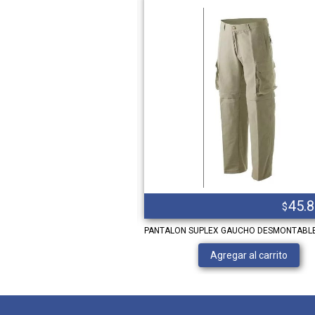
24.821,00
45.
$
$
rafa 70 naranja
PANTALON SUPLEX GAUCHO DESMONTABL
Ver producto
Agregar al carrito