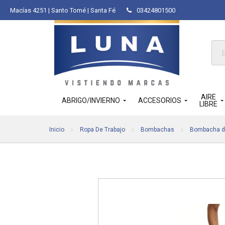
Macías 4251 | Santo Tomé | Santa Fé
03424801500
Bús
de
pro
AIRE
ABRIGO/INVIERNO
ACCESORIOS
LIBRE
Inicio
Ropa De Trabajo
Bombachas
Bombacha d