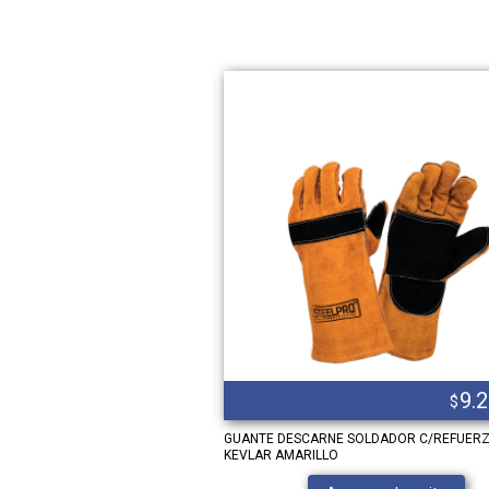
33.106,00
9.
$
$
P/CAMARA
GUANTE DESCARNE SOLDADOR C/REFUER
KEVLAR AMARILLO
Ver producto