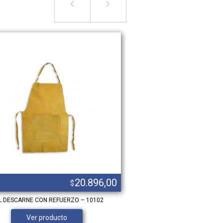
20.896,00
$
L DESCARNE CON REFUERZO – 10102
GUANTE PVC FLUO P/CAMARA
Ver producto
Ver product