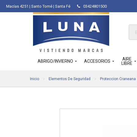
Macías 4251 | Santo Tomé | Santa Fé
03424801500
Bús
de
pro
AIRE
ABRIGO/INVIERNO
ACCESORIOS
LIBRE
Inicio
Elementos De Seguridad
Proteccion Craneana