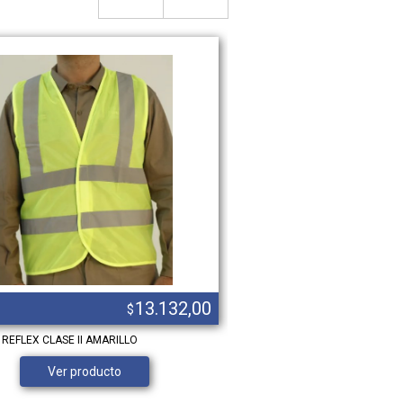
13.132,00
$
REFLEX CLASE II AMARILLO
DELANTAL JEAN
Ver producto
Ver product