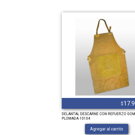
3.267,00
17.
$
$
DELANTAL DESCARNE CON REFUERZO GO
PLOMADA 10104
Ver producto
Agregar al carrito