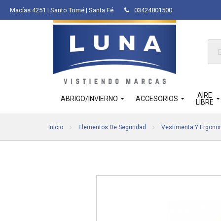
Macías 4251 | Santo Tomé | Santa Fé
03424801500
Bús
de
pro
AIRE
ABRIGO/INVIERNO
ACCESORIOS
LIBRE
Inicio
Elementos De Seguridad
Vestimenta Y Ergono