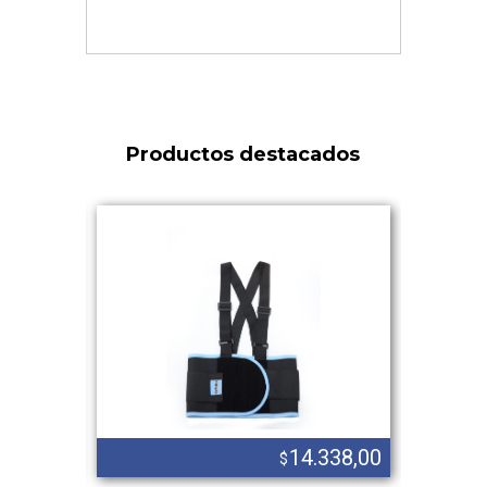
Productos destacados
.586,00
14.338,00
$