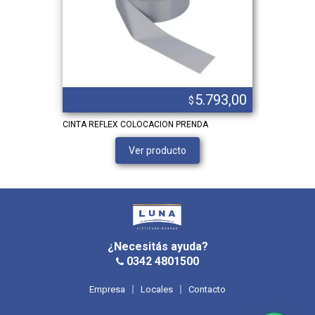
.848,00
5.793,00
$
laseado
CINTA REFLEX COLOCACION PRENDA
CINTA REFL
Ver producto
¿Necesitás ayuda?
0342 4801500
Empresa
Locales
Contacto