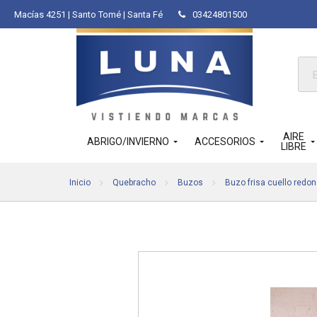
Macías 4251 | Santo Tomé | Santa Fé
03424801500
Bús
de
pro
AIRE
ABRIGO/INVIERNO
ACCESORIOS
LIBRE
Inicio
Quebracho
Buzos
Buzo frisa cuello redo