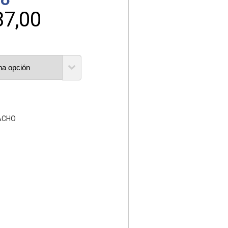
do
87,00
ACHO