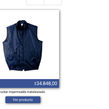
34.848,00
$
trucker impermeable matelaseado
Chomba pique manga larga cuell
Ver producto
Ver product