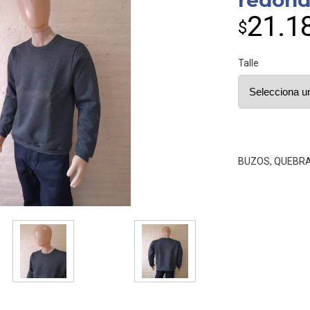
redon
21.1
$
Talle
BUZOS
,
QUEBR