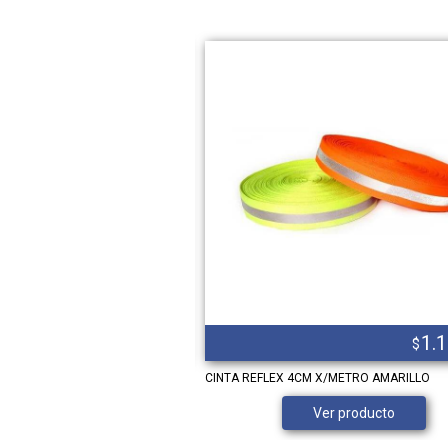
23.655,00
1.
$
$
 larga cuello polo
CINTA REFLEX 4CM X/METRO AMARILLO
Ver producto
Ver producto