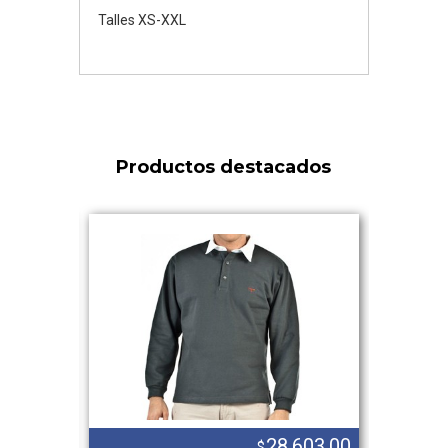
Talles XS-XXL
Productos destacados
.721,00
28.603,00
$