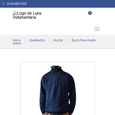
03424801500
0
Inicio
Quebracho
Buzos
Buzo frisa medio
cierre