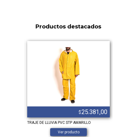
Productos destacados
.138,00
25.381,00
$
NSP
TRAJE DE LLUVIA PVC STP AMARILLO
BANDOLERA
REPARTIDO
Ver producto