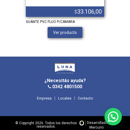
.586,00
33.106,00
$
A
GUANTE PVC FLUO P/CAMARA
DELANTAL 
PLOMADA 1
Ver producto
¿Necesitás ayuda?
0342 4801500
Empresa
Locales
Contacto
Desarrollado por
© Copyright 2026. Todos los derechos
reservados.
Mercurio