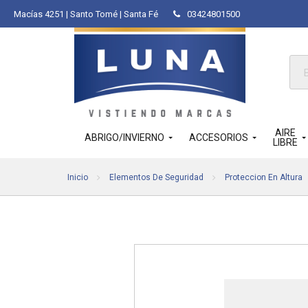
Macías 4251 | Santo Tomé | Santa Fé
03424801500
Bús
de
pro
AIRE
ABRIGO/INVIERNO
ACCESORIOS
LIBRE
Inicio
Elementos De Seguridad
Proteccion En Altura