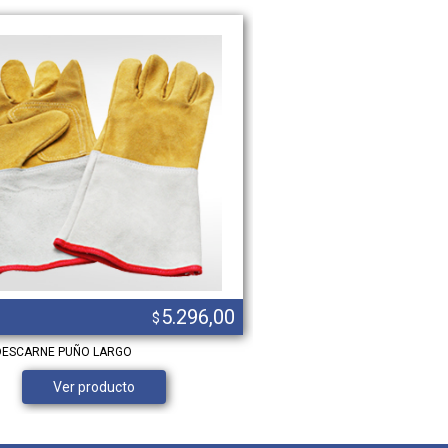
5.296,00
$
DESCARNE PUÑO LARGO
BANDOLERA ELAST CON REFLEC
Ver producto
Agregar al car