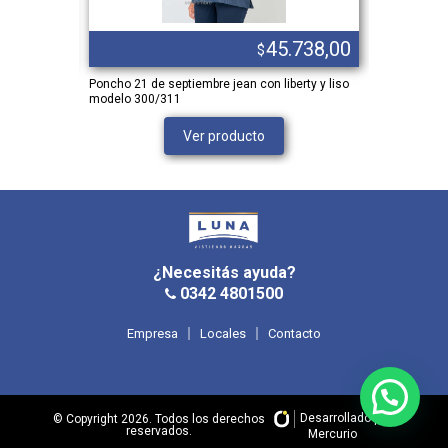
.560,00
45.738,00
$
LANCO 1709
Poncho 21 de septiembre jean con liberty y liso
PANTALON N
modelo 300/311
XL
Ver producto
¿Necesitás ayuda?
0342 4801500
Empresa
Locales
Contacto
Desarrollado por
© Copyright 2026. Todos los derechos
reservados.
Mercurio