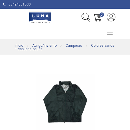
03424801500
0
Inicio
Abrigo/invierno
Camperas
Colores varios
– capucha oculta