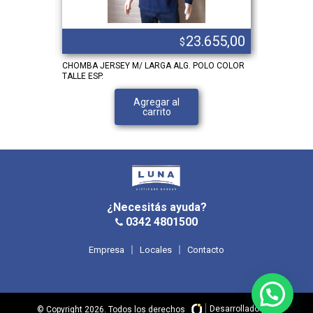
.876,00
23.655,00
$
M/LARGA
CHOMBA JERSEY M/ LARGA ALG. POLO COLOR
BUZO POLAR
TALLE ESP.
V.
Agregar al
carrito
¿Necesitás ayuda?
0342 4801500
Empresa
Locales
Contacto
Desarrollado por
© Copyright 2026. Todos los derechos