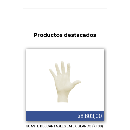
Productos destacados
.725,00
8.803,00
$
8
GUANTE DESCARTABLES LATEX BLANCO (X100)
CHALECO RE