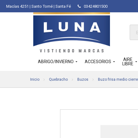
Macías 4251 | Santo Tomé | Santa Fé
03424801500
Bús
de
pro
AIRE
ABRIGO/INVIERNO
ACCESORIOS
LIBRE
Inicio
Quebracho
Buzos
Buzo frisa medio cierre