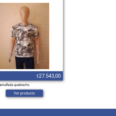
27.543,00
$
amuflada quebracho
CINTA REFLEX 4CM X/METRO AM
Ver producto
Ver product