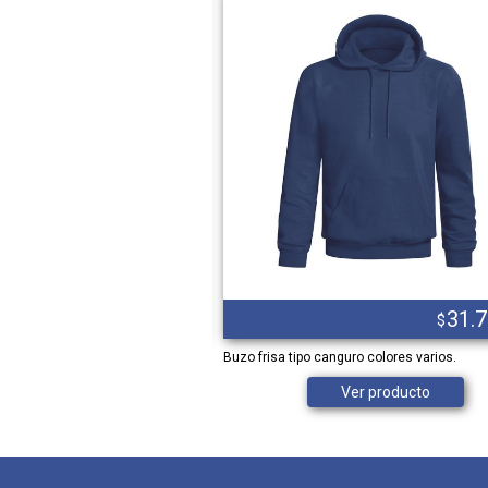
1.104,00
31.
$
$
 X/METRO AMARILLO
Buzo frisa tipo canguro colores varios.
Ver producto
Ver producto