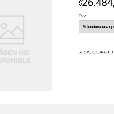
26.484
$
Talle
BUZOS
,
QUEBRACHO