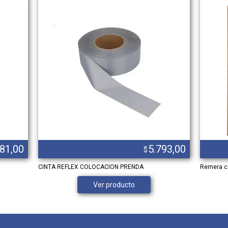
781,00
5.793,00
$
CINTA REFLEX COLOCACION PRENDA
Remera c
Ver producto