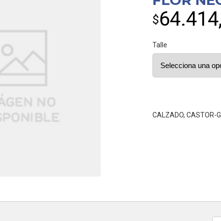
FLOR NE
64.414
$
Talle
CALZADO
,
CASTOR-