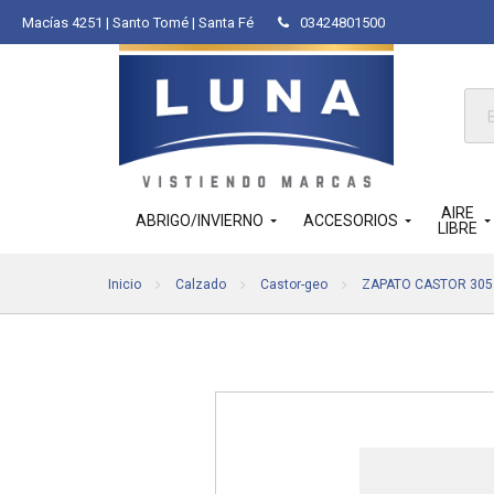
Macías 4251 | Santo Tomé | Santa Fé
03424801500
Bús
de
pro
AIRE
ABRIGO/INVIERNO
ACCESORIOS
LIBRE
Inicio
Calzado
Castor-geo
ZAPATO CASTOR 305