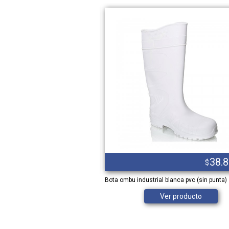
82.592,00
38.
$
$
BLANCO PRUS CUERO FLOR
Bota ombu industrial blanca pvc (sin punta)
Ver producto
Ver producto