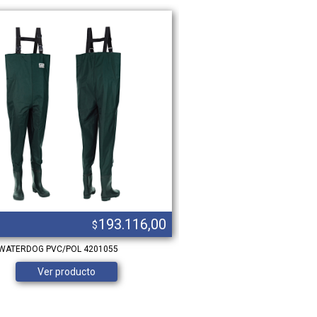
193.116,00
$
WATERDOG PVC/POL 4201055
BOTIN BOHM 100B BLANCO PRU
PUN.ACERO DIELEC
Ver producto
Ver product