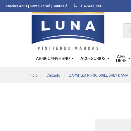
Macías 4251 | Santo Tomé | Santa Fé
03424801500
Bús
de
pro
AIRE
ABRIGO/INVIERNO
ACCESORIOS
LIBRE
Inicio
Calzado
ZAPATILLA RINGO DRILL GREY DAMA