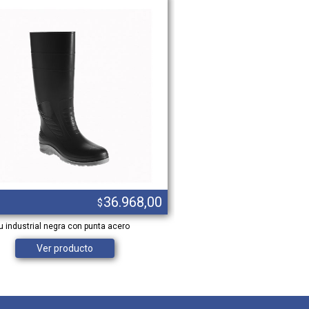
36.968,00
$
 industrial negra con punta acero
BOTA PETROLERA BOHM CUERO 
ART 500
Ver producto
Ver product