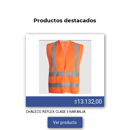
Productos destacados
.725,00
13.132,00
$
VO
CHALECO REFLEX CLASE II NARANJA
GUANTE PVC
Ver producto