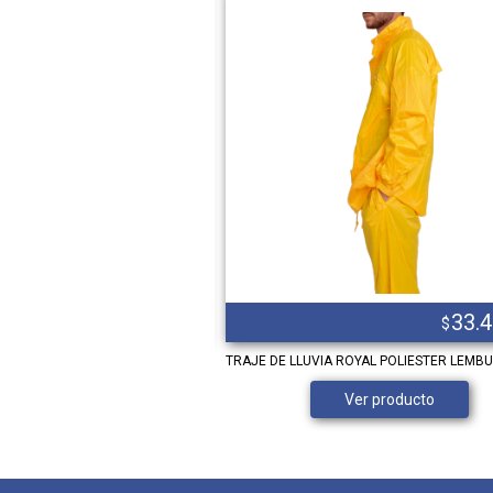
16.734,00
33.
$
$
NE CON REFUERZO
TRAJE DE LLUVIA ROYAL POLIESTER LEMB
Ver producto
Ver producto