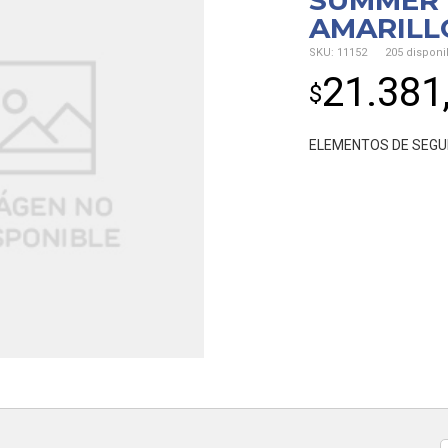
SUMMER 
AMARILLO
SKU:
11152
205 disponi
21.381
$
ELEMENTOS DE SEGU