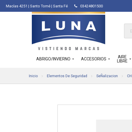
Macías 4251 | Santo Tomé | Santa Fé
03424801500
Bús
de
pro
AIRE
ABRIGO/INVIERNO
ACCESORIOS
LIBRE
Inicio
Elementos De Seguridad
SeÑalizacion
CH