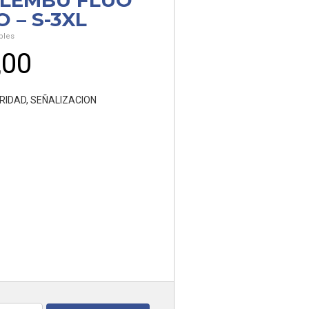
LEMBU FLUO
 – S-3XL
bles
,00
RIDAD
,
SEÑALIZACION