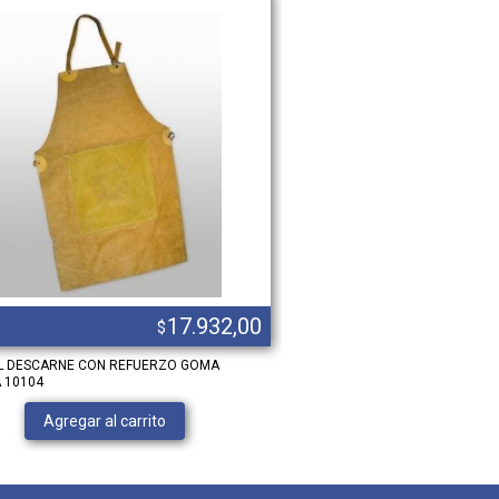
17.932,00
$
L DESCARNE CON REFUERZO GOMA
DELANTAL DESCARNE CON REF
 10104
Ver product
Agregar al carrito