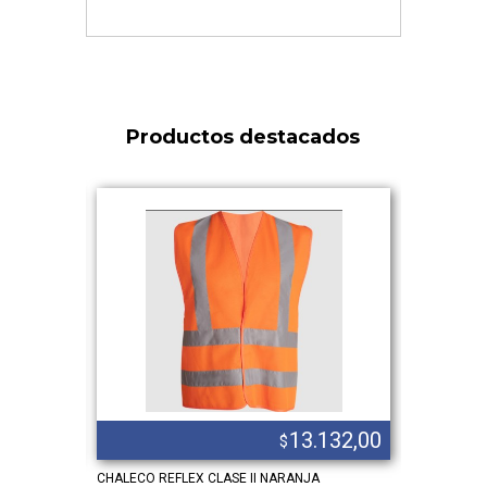
Productos destacados
.896,00
13.132,00
$
ZO – 10102
CHALECO REFLEX CLASE II NARANJA
TRAJE DE L