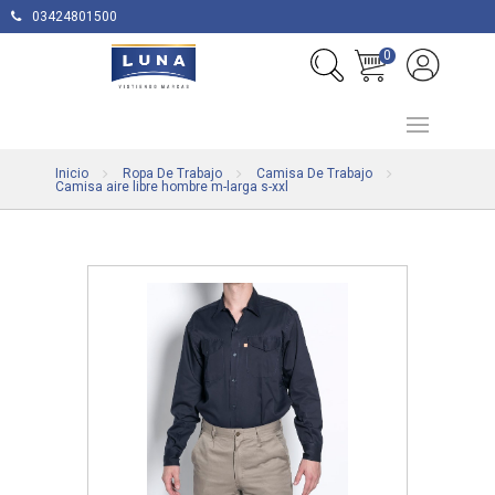
03424801500
0
Inicio
Ropa De Trabajo
Camisa De Trabajo
Camisa aire libre hombre m-larga s-xxl