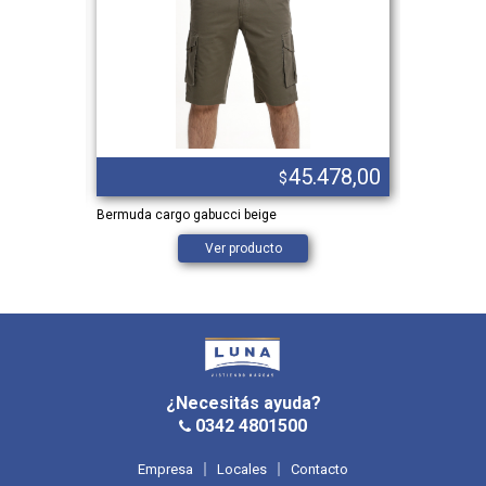
.547,00
45.478,00
$
Bermuda cargo gabucci beige
62 al 70
Ver producto
¿Necesitás ayuda?
0342 4801500
Empresa
Locales
Contacto