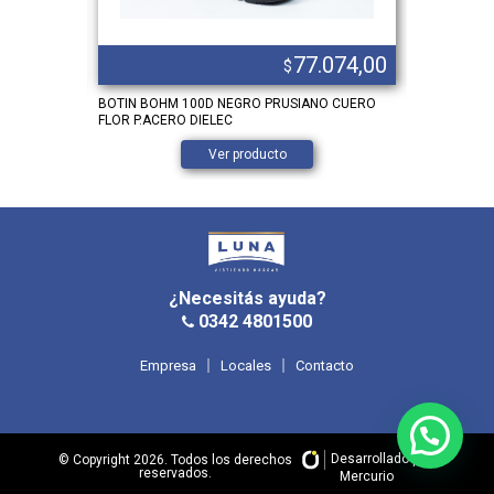
.798,00
77.074,00
$
PUNT ACERO
BOTIN BOHM 100D NEGRO PRUSIANO CUERO
ZAPATILLA 
FLOR P.ACERO DIELEC
Ver producto
¿Necesitás ayuda?
0342 4801500
Empresa
Locales
Contacto
Desarrollado por
© Copyright 2026. Todos los derechos
reservados.
Mercurio