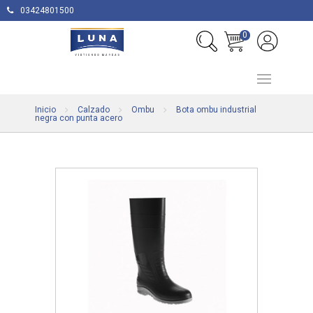
03424801500
0
Inicio
Calzado
Ombu
Bota ombu industrial
negra con punta acero