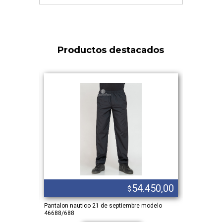
Productos destacados
.738,00
54.450,00
$
erty y liso
Pantalon nautico 21 de septiembre modelo
Talle 1 al 6
46688/688