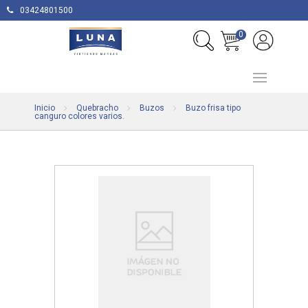
03424801500
0
Inicio
Quebracho
Buzos
Buzo frisa tipo
canguro colores varios.