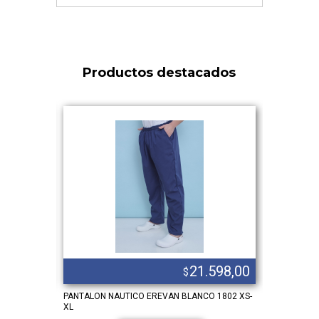
Productos destacados
.420,00
21.598,00
$
 bengalina
PANTALON NAUTICO EREVAN BLANCO 1802 XS-
Ambo ereva
XL