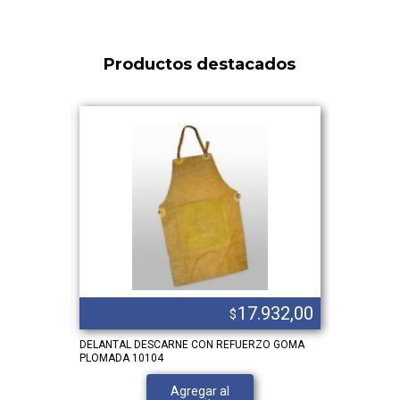
Productos destacados
.106,00
17.932,00
$
DELANTAL DESCARNE CON REFUERZO GOMA
FAJA LUMB
PLOMADA 10104
Agregar al