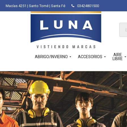
Macías 4251 | Santo Tomé | Santa Fé
03424801500
Bús
de
pro
AIRE
ABRIGO/INVIERNO
ACCESORIOS
LIBRE