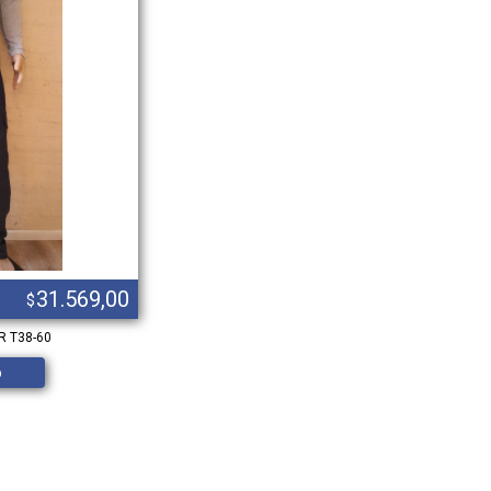
31.569,00
$
 T38-60
o