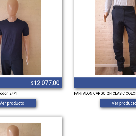
12.077,00
$
godon 24/1
PANTALON CARGO QH CLASIC COLOR
Ver producto
Ver product