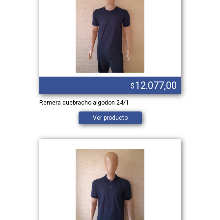
9,00
12.077,00
$
0
Remera quebracho algodon 24/1
PANTA
Ver producto